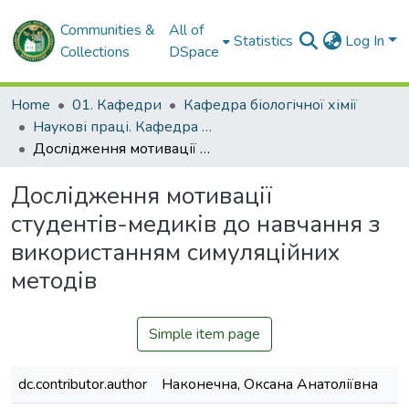
Communities &
All of
Statistics
Log In
Collections
DSpace
Home
01. Кафедри
Кафедра біологічної хімії
Наукові праці. Кафедра біологічної хімії
Дослідження мотивації студентів-медиків до навчання з використанням симуляційних методів
Дослідження мотивації
студентів-медиків до навчання з
використанням симуляційних
методів
Simple item page
dc.contributor.author
Наконечна, Оксана Анатоліївна