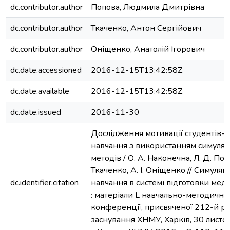
dc.contributor.author
Попова, Людмила Дмитрівна
dc.contributor.author
Ткаченко, Антон Сергійович
dc.contributor.author
Оніщенко, Анатолій Ігорович
dc.date.accessioned
2016-12-15T13:42:58Z
dc.date.available
2016-12-15T13:42:58Z
dc.date.issued
2016-11-30
Дослідження мотивації студентів-
навчання з використанням симуля
методів / О. А. Наконечна, Л. Д. Попо
Ткаченко, А. І. Оніщенко // Симуляц
dc.identifier.citation
навчання в системі підготовки мед
: матеріали L навчально-методично
конференції, присвяченої 212-й рі
заснування ХНМУ, Харків, 30 листо