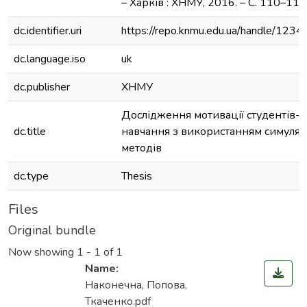
– Харків : ХНМУ, 2016. – С. 110–111
dc.identifier.uri
https://repo.knmu.edu.ua/handle/12
dc.language.iso
uk
dc.publisher
ХНМУ
Дослідження мотивації студентів-
dc.title
навчання з використанням симуля
методів
dc.type
Thesis
Files
Original bundle
Now showing
1 - 1 of 1
Name:
Наконечна, Попова,
Ткаченко.pdf