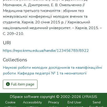
Молчанюк, А. Дмитренко, Е. В. Омельченко //
Медицина третього тисячоліття : збірник тез
міжвузівської конференції молодих вчених та
студентів, Харків, 20 січня 2015 р. / Харківський
національний медичний університет. – Харків, 2015. –
С. 209–210.
URI
https://repo.knmu.edu.ua/handle/123456789/8922
Collections
Наукові роботи молодих дослідників та кваліфікаційні
роботи. Кафедра педіатрії № 1 та неонатології
Full item page
DSpace software
copyright © 2002-2026
LYRASIS
Cookie
Accessibility
Privacy
End User
Send