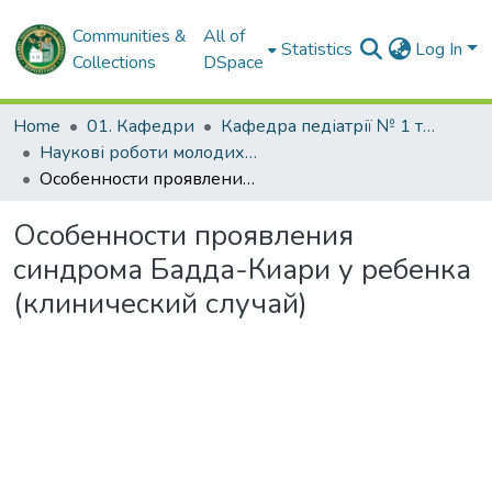
Communities &
All of
Statistics
Log In
Collections
DSpace
Home
01. Кафедри
Кафедра педіатрії № 1 та неонатології
Наукові роботи молодих дослідників та кваліфікаційні роботи. Кафедра педіатрії № 1 та неонатології
Особенности проявления синдрома Бадда-Киари у ребенка (клинический случай)
Особенности проявления
синдрома Бадда-Киари у ребенка
(клинический случай)