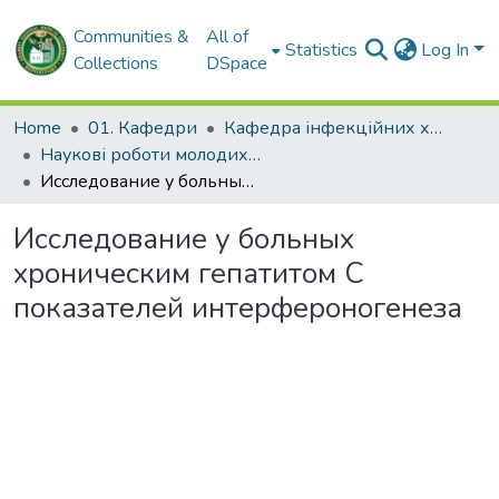
Communities &
All of
Statistics
Log In
Collections
DSpace
Home
01. Кафедри
Кафедра інфекційних хвороб
Наукові роботи молодих дослідників. Кафедра інфекційних хвороб
Исследование у больных хроническим гепатитом С показателей интерфероногенеза
Исследование у больных
хроническим гепатитом С
показателей интерфероногенеза