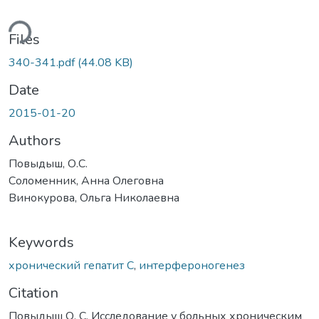
ding...
Files
340-341.pdf
(44.08 KB)
Date
2015-01-20
Authors
Повыдыш, О.С.
Соломенник, Анна Олеговна
Винокурова, Ольга Николаевна
Keywords
хронический гепатит С
,
интерфероногенез
Citation
Повыдыш О. С. Исследование у больных хроническим