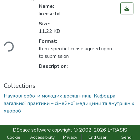
Name:
license.txt
Size:
11.22 KB
ding...
Format:
Item-specific license agreed upon
to submission
Description:
Collections
Наукові роботи молодих дослідників. Кафедра
загальної практики – сімейної медицини та внутрішніх
хвороб
DSpace software
copyright © 2002-2026
LYRASIS
Cookie
Accessibility
Privacy
End User
Send