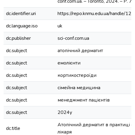
conf.com.ua. – Toronto, 2024. – Р. 7
dc.identifier.uri
https://repo.knmu.edu.ua/handle/
dc.language.iso
uk
dc.publisher
sci-conf.com.ua
dc.subject
атопічний дерматит
dc.subject
емолієнти
dc.subject
кортикостероїди
dc.subject
сімейна медицина
dc.subject
менеджмент пацієнтів
dc.subject
2024у
Атопічний дерматит в практиці с
dc.title
лікаря