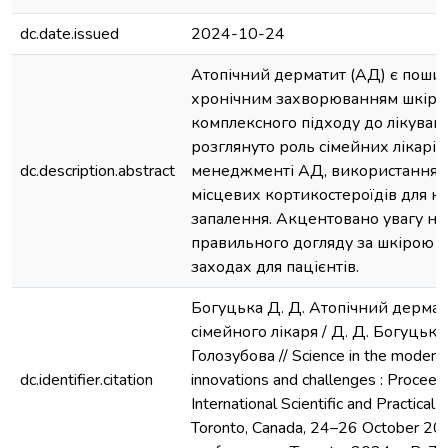
dc.date.issued
2024-10-24
Атопічний дерматит (АД) є пош
хронічним захворюванням шкіри,
комплексного підходу до лікуванн
розглянуто роль сімейних лікарів
dc.description.abstract
менеджменті АД, використання е
місцевих кортикостероїдів для к
запалення. Акцентовано увагу на
правильного догляду за шкірою та
заходах для пацієнтів.
Богуцька Д. Д. Атопічний дермат
сімейного лікаря / Д. Д. Богуцька,
Голозубова // Science in the modern
dc.identifier.citation
innovations and challenges : Proceedi
International Scientific and Practical 
Toronto, Canada, 24–26 October 202