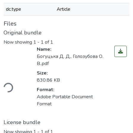
dc.type
Article
Files
Original bundle
Now showing
1 - 1 of 1
Name:
Богуцька Д. Д., Голозубова О.
В..pdf
Size:
ding...
830.86 KB
Format:
Adobe Portable Document
Format
License bundle
Now showing
1 - 1 of 1