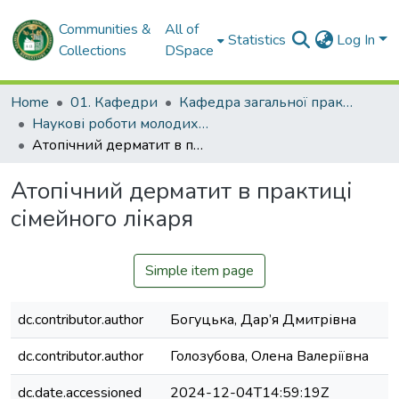
Communities &
All of
Statistics
Log In
Collections
DSpace
Home
01. Кафедри
Кафедра загальної практики – сімейної медицини та внутрішніх хвороб
Наукові роботи молодих дослідників. Кафедра загальної практики – сімейної медицини та внутрішніх хвороб
Атопічний дерматит в практиці сімейного лікаря
Атопічний дерматит в практиці
сімейного лікаря
Simple item page
dc.contributor.author
Богуцька, Дар’я Дмитрівна
dc.contributor.author
Голозубова, Олена Валеріївна
dc.date.accessioned
2024-12-04T14:59:19Z