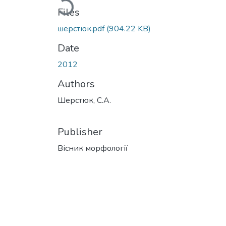
Files
шерстюк.pdf
(904.22 KB)
Date
2012
Authors
Шерстюк, С.А.
Publisher
Вісник морфології