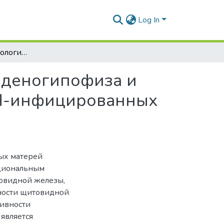
Log In
Взаимосвязь морфологических особенностей аденогипофиза и щитовидной железы мертворожденных от ВИЧ-инфицированных матерей
аденогипофиза и
Ч-инфицированных
ых матерей
циональным
овидной железы,
ности щитовидной
тивности
является