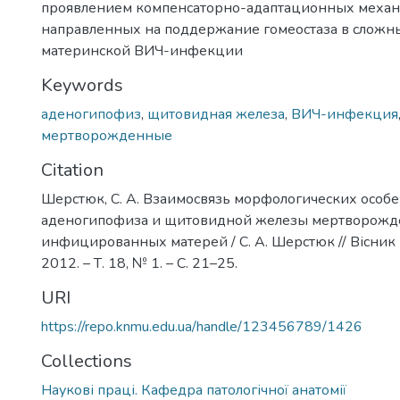
проявлением компенсаторно-адаптационных меха
направленных на поддержание гомеостаза в сложн
материнской ВИЧ-инфекции
Keywords
аденогипофиз
,
щитовидная железа
,
ВИЧ-инфекция
мертворожденные
Citation
Шерстюк, С. А. Взаимосвязь морфологических особ
аденогипофиза и щитовидной железы мертворожд
инфицированных матерей / С. А. Шерстюк // Вісник 
2012. – Т. 18, № 1. – С. 21–25.
URI
https://repo.knmu.edu.ua/handle/123456789/1426
Collections
Наукові праці. Кафедра патологічної анатомії