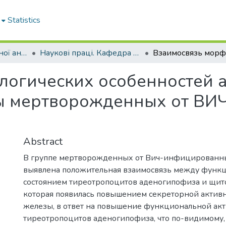
Statistics
Кафедра патологічної анатомії
Наукові праці. Кафедра патологічної анатомії
логических особенностей 
ы мертворожденных от ВИ
Abstract
В группе мертворожденных от Вич-инфицированн
выявлена положительная взаимосвязь между функ
состоянием тиреотропоцитов аденогипофиза и щит
которая появилась повышением секреторной актив
железы, в ответ на повышение функциональной ак
тиреотропоцитов аденогипофиза, что по-видимому, 