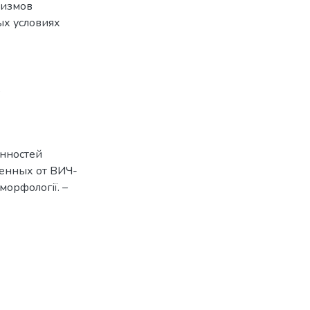
низмов
ых условиях
,
енностей
енных от ВИЧ-
морфології. –