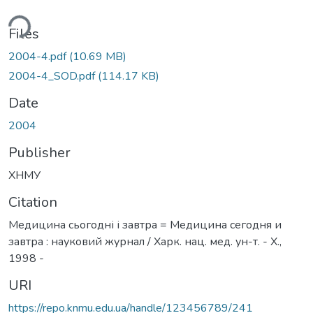
ding...
Files
2004-4.pdf
(10.69 MB)
2004-4_SOD.pdf
(114.17 KB)
Date
2004
Publisher
ХНМУ
Citation
Медицина сьогодні і завтра = Медицина сегодня и
завтра : науковий журнал / Харк. нац. мед. ун-т. - Х.,
1998 -
URI
https://repo.knmu.edu.ua/handle/123456789/241