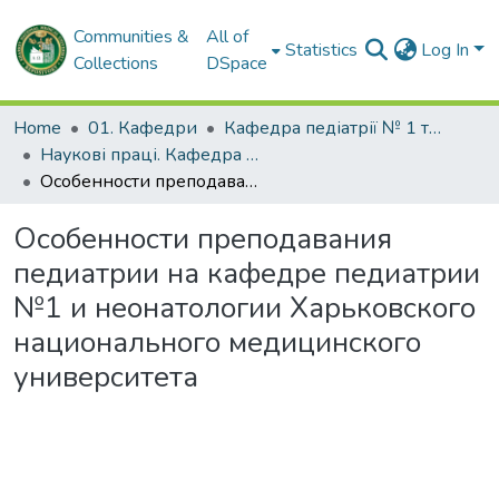
Communities &
All of
Statistics
Log In
Collections
DSpace
Home
01. Кафедри
Кафедра педіатрії № 1 та неонатології
Наукові праці. Кафедра педіатрії № 1 та неонатології
Особенности преподавания педиатрии на кафедре педиатрии №1 и неонатологии Харьковского национального медицинского университета
Особенности преподавания
педиатрии на кафедре педиатрии
№1 и неонатологии Харьковского
национального медицинского
университета