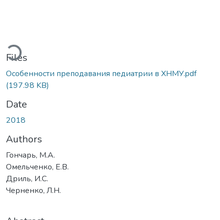
ading...
Files
Особенности преподавания педиатрии в ХНМУ.pdf
(197.98 KB)
Date
2018
Authors
Гончарь, М.А.
Омельченко, Е.В.
Дриль, И.С.
Черненко, Л.Н.