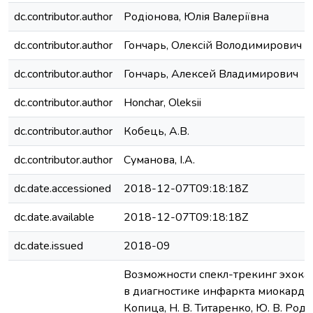
dc.contributor.author
Родіонова, Юлія Валеріївна
dc.contributor.author
Гончарь, Олексій Володимирович
dc.contributor.author
Гончарь, Алексей Владимирович
dc.contributor.author
Honchar, Oleksii
dc.contributor.author
Кобець, А.В.
dc.contributor.author
Суманова, І.А.
dc.date.accessioned
2018-12-07T09:18:18Z
dc.date.available
2018-12-07T09:18:18Z
dc.date.issued
2018-09
Возможности спекл-трекинг эхок
в диагностике инфаркта миокарда /
Копица, Н. В. Титаренко, Ю. В. Роди