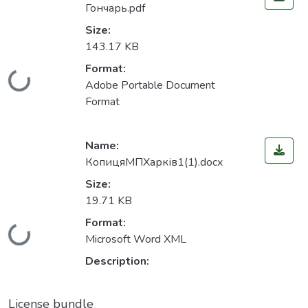
Гончарь.pdf
Size:
143.17 KB
Format:
Loading...
Adobe Portable Document
Format
Name:
КопицяМПХарків1(1).docx
Size:
19.71 KB
Format:
Loading...
Microsoft Word XML
Description:
License bundle