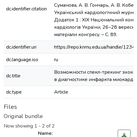
Суманова, А. В. Гончарь, А. В. Кобец 
dc.identifier.citation
Український кардіологічний журнал.
Додаток 1 : ХІХ Національний конг
кардіологів України, 26–28 вересня 
матеріали конгресу. – С. 89.
dc.identifier.uri
https://repo.knmu.edu.ua/handle/12
dc.language.iso
ru
Возможности спекл-трекинг эхок
dc.title
в диагностике инфаркта миокарда
dc.type
Article
Files
Original bundle
Now showing
1 - 2 of 2
Name: