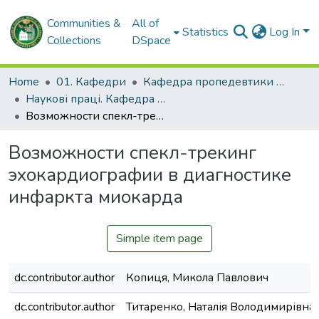
Communities &
All of
Statistics
Log In
Collections
DSpace
Home
01. Кафедри
Кафедра пропедевтики внутрішньої медицини № 1, основ біоетики та біобезпеки
Наукові праці. Кафедра пропедевтики внутрішньої медицини № 1, основ біоетики та біобезпеки
Возможности спекл-трекинг эхокардиографии в диагностике инфаркта миокарда
Возможности спекл-трекинг
эхокардиографии в диагностике
инфаркта миокарда
Simple item page
dc.contributor.author
Копиця, Микола Павлович
dc.contributor.author
Титаренко, Наталія Володимирівна