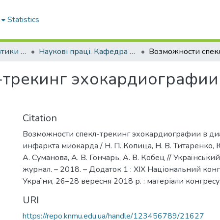
Statistics
Кафедра пропедевтики внутрішньої медицини № 1, основ біоетики та біобезпеки
Наукові праці. Кафедра пропедевтики внутрішньої медицини № 1, основ біоетики та біобезпеки
-трекинг эхокардиографии 
Citation
Возможности спекл-трекинг эхокардиографии в ди
инфаркта миокарда / Н. П. Копица, Н. В. Титаренко, 
А. Суманова, А. В. Гончарь, А. В. Кобец // Українськи
журнал. – 2018. – Додаток 1 : ХІХ Національний конг
України, 26–28 вересня 2018 р. : матеріали конгресу. 
URI
https://repo.knmu.edu.ua/handle/123456789/21627