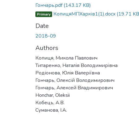
Гончарь.pdf
(143.17 KB)
КопицяМПХарків1(1).docx
(19.71 KB
Primary
Date
2018-09
Authors
Копиця, Микола Павлович
Титаренко, Наталія Володимирівна
Родіонова, Юлія Валеріївна
Гончарь, Олексій Володимирович
Гончарь, Алексей Владимирович
Honchar, Oleksii
Кобець, А.В.
Суманова, І.А.