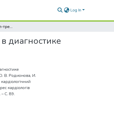
Log In
Возможности спекл-трекинг эхокардиографии в диагностике инфаркта миокарда
в диагностике
агностике
Ю. В. Родионова, И.
й кардіологічний
рес кардіологів
– С. 89.