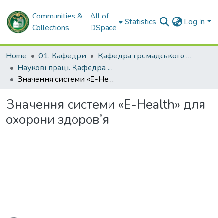
Communities &
All of
Statistics
Log In
Collections
DSpace
Home
01. Кафедри
Кафедра громадського здоров'я та управління охороною здоров'я
Наукові праці. Кафедра громадського здоров'я та управління охороною здоров'я
Значення системи «E-Health» для охорони здоров’я
Значення системи «E-Health» для
охорони здоров’я
ading...