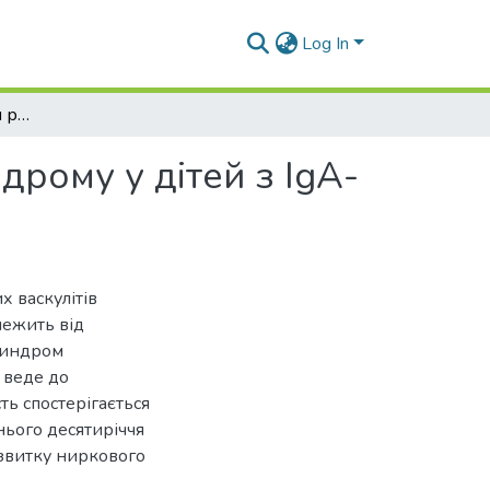
Log In
Прогностичні маркери розвитку ниркового синдрому у дітей з ІgА-васкулітом
рому у дітей з ІgА-
х васкулітів
лежить від
синдром
а веде до
ть спостерігається
нього десятиріччя
звитку ниркового