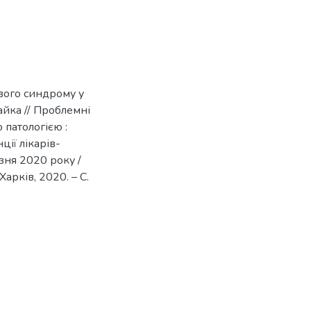
вого синдрому у
 Чайка // Проблемні
 патологією :
ії лікарів-
зня 2020 року /
арків, 2020. – С.