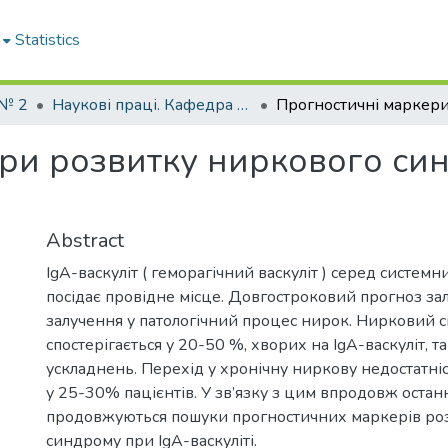
Statistics
 № 2
Наукові праці. Кафедра педіатрії № 2
ри розвитку ниркового синд
Abstract
IgA-васкуліт ( геморагічний васкуліт ) серед системни
посідає провідне місце. Довгостроковий прогноз за
залучення у патологічний процес нирок. Нирковий 
спостерігається у 20-50 %, хворих на IgA-васкуліт, т
ускладнень. Перехід у хронічну ниркову недостатніс
у 25-30% пацієнтів. У зв’язку з цим впродовж остан
продовжуються пошуки прогностичних маркерів ро
синдрому при IgA-васкуліті.