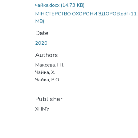
чайка.docx
(14.73 KB)
МІНІСТЕРСТВО ОХОРОНИ ЗДОРОВ.pdf
(11
MB)
Date
2020
Authors
Макєєва, Н.І.
Чайка, Х.
Чайка, Р.О.
Publisher
ХНМУ