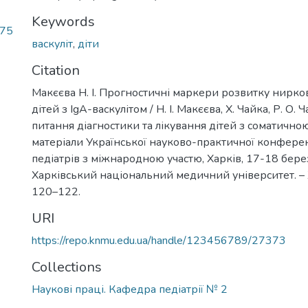
Keywords
.75
васкуліт
,
діти
Citation
Макєєва Н. І. Прогностичні маркери розвитку нирко
дітей з ІgА-васкулітом / Н. І. Макєєва, Х. Чайка, Р. О.
питання діагностики та лікування дітей з соматичною
матеріали Української науково-практичної конференц
педіатрів з міжнародною участю, Харків, 17-18 бере
Харківський національний медичний університет. – Х
120–122.
URI
https://repo.knmu.edu.ua/handle/123456789/27373
Collections
Наукові праці. Кафедра педіатрії № 2