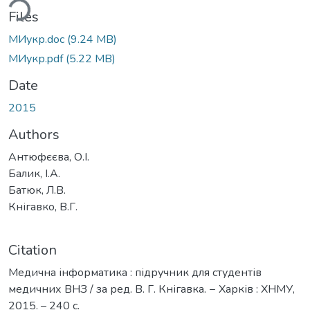
ding...
Files
МИукр.doc
(9.24 MB)
МИукр.pdf
(5.22 MB)
Date
2015
Authors
Антюфєєва, О.І.
Балик, І.А.
Батюк, Л.В.
Кнігавко, В.Г.
Citation
Медична інформатика : підручник для студентів
медичних ВНЗ / за ред. В. Г. Кнігавка. − Харків : ХНМУ,
2015. – 240 с.