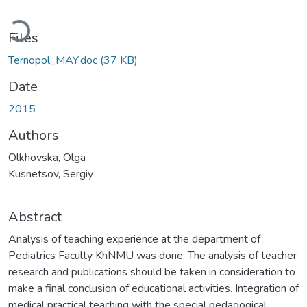
oading...
Files
Ternopol_MAY.doc
(37 KB)
Date
2015
Authors
Olkhovska, Olga
Kusnetsov, Sergiy
Abstract
Analysis of teaching experience at the department of
Pediatrics Faculty KhNMU was done. The analysis of teacher
research and publications should be taken in consideration to
make a final conclusion of educational activities. Integration of
medical practical teaching with the special pedagogical