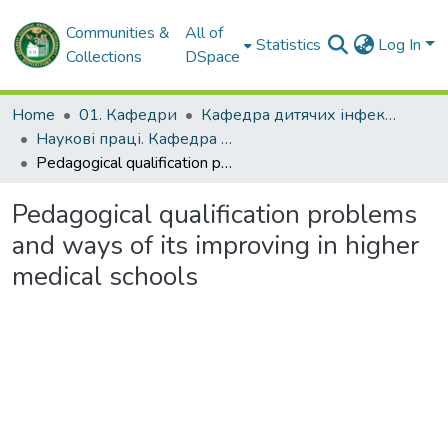
Communities &
All of
Statistics
Log In
Collections
DSpace
Home
01. Кафедри
Кафедра дитячих інфекційних хвороб
Наукові праці. Кафедра дитячих інфекційних хвороб
Pedagogical qualification problems and ways of its improving in higher medical schools
Pedagogical qualification problems
and ways of its improving in higher
medical schools