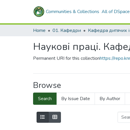
Communities & Collections
All of DSpace
Home
01. Кафедри
Наукові праці. Каф
Permanent URI for this collection
https://repo.
Browse
Search
By Issue Date
By Author