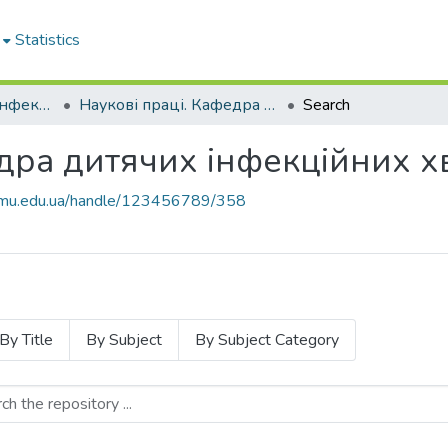
Statistics
Кафедра дитячих інфекційних хвороб
Наукові праці. Кафедра дитячих інфекційних хвороб
Search
едра дитячих інфекційних 
knmu.edu.ua/handle/123456789/358
By Title
By Subject
By Subject Category