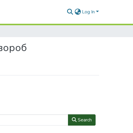
Log In
хвороб
Search