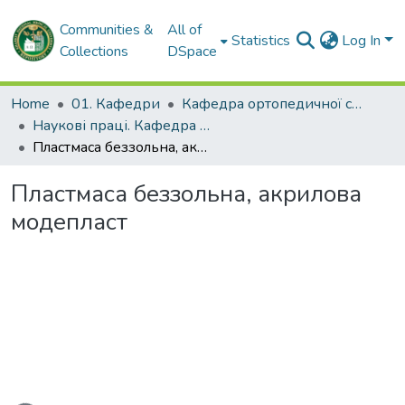
Communities &
All of
Statistics
Log In
Collections
DSpace
Home
01. Кафедри
Кафедра ортопедичної стоматології
Наукові праці. Кафедра ортопедичної стоматології
Пластмаса беззольна, акрилова модепласт
Пластмаса беззольна, акрилова
модепласт