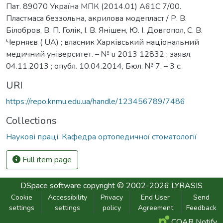
Пат. 89070 Україна МПК (2014.01) А61С 7/00.
Пластмаса беззольна, акрилова модепласт / Р. В.
Білобров, В. П. Голік, І. В. Янішен, Ю. І. Довгопол, С. В.
Черняєв ( UA) ; власник Харківський національний
медичний університет. – № u 2013 12832 ; заявл.
04.11.2013 ; опубл. 10.04.2014, Бюл. № 7. – 3 с.
URI
https://repo.knmu.edu.ua/handle/123456789/7486
Collections
Наукові праці. Кафедра ортопедичної стоматології
Full item page
DSpace software
copyright © 2002-2026
LYRASIS
Cookie
Accessibility
Privacy
End User
Send
settings
settings
policy
Agreement
Feedback
COAR Notify