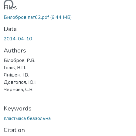
ding...
Files
Билобров пат62.pdf
(6.44 MB)
Date
2014-04-10
Authors
Білобров, Р.В.
Голік, В.П.
Янішен, І.В.
Довгопол, Ю.І.
Черняєв, С.В.
Keywords
пластмаса беззольна
Citation