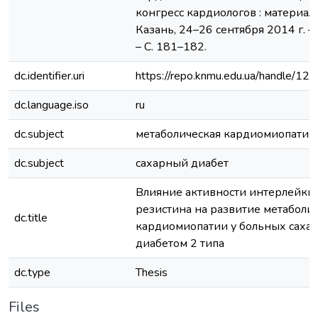
конгресс кардиологов : материал
Казань, 24–26 сентября 2014 г. –
– С. 181–182.
dc.identifier.uri
https://repo.knmu.edu.ua/handle/
dc.language.iso
ru
dc.subject
метаболическая кардиомиопатия
dc.subject
сахарный диабет
Влияние активности интерлейкин
резистина на развитие метаболи
dc.title
кардиомиопатии у больных саха
диабетом 2 типа
dc.type
Thesis
Files