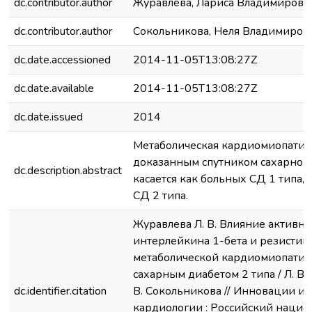
dc.contributor.author
Журавлева, Лариса Владимировн
dc.contributor.author
Сокольникова, Неля Владимиров
dc.date.accessioned
2014-11-05T13:08:27Z
dc.date.available
2014-11-05T13:08:27Z
dc.date.issued
2014
Метаболическая кардиомиопатия 
доказанным спутником сахарного 
dc.description.abstract
касается как больных СД 1 типа, 
СД 2 типа.
Журавлева Л. В. Влияние активно
интерлейкина 1-бета и резистин
метаболической кардиомиопатии
сахарным диабетом 2 типа / Л. В.
dc.identifier.citation
В. Сокольникова // Инновации и 
кардиологии : Российский наци