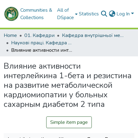
Communities &
All of
Statistics
Log In
Collections
DSpace
Home
01. Кафедри
Кафедра внутрішньої медицини № 3 та ендокринології
Наукові праці. Кафедра внутрішньої медицини № 3 та ендокринології
Влияние активности интерлейкина 1-бета и резистина на развитие метаболической кардиомиопатии у больных сахарным диабетом 2 типа
Влияние активности
интерлейкина 1-бета и резистина
на развитие метаболической
кардиомиопатии у больных
сахарным диабетом 2 типа
Simple item page