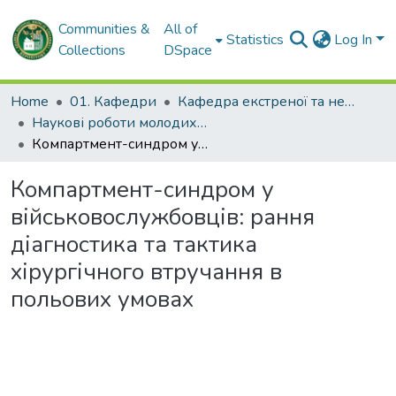
Communities &
All of
Statistics
Log In
Collections
DSpace
Home
01. Кафедри
Кафедра екстреної та невідкладної медичної допомоги, ортопедії, травматології та протезування
Наукові роботи молодих дослідників та кваліфікаційні роботи. Кафедра екстреної та невідкладної медичної допомоги, ортопедії, травматології та протезування
Компартмент-синдром у військовослужбовців: рання діагностика та тактика хірургічного втручання в польових умовах
Компартмент-синдром у
військовослужбовців: рання
діагностика та тактика
хірургічного втручання в
польових умовах