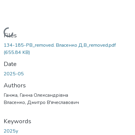
Loading...
Files
134-185-PB_removed. Власенко Д.В_removed.pdf
(655.84 KB)
Date
2025-05
Authors
Ганжа, Ганна Олександрівна
Власенко, Дмитро В'ячеславович
Keywords
2025у