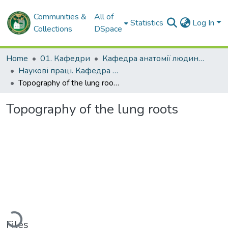
Communities &
All of
Statistics
Log In
Collections
DSpace
Home
01. Кафедри
Кафедра анатомії людини, клінічної анатомії та оперативної хірургії
Наукові праці. Кафедра анатомії людини, клінічної анатомії та оперативної хірургії
Topography of the lung roots
Topography of the lung roots
Loading...
Files