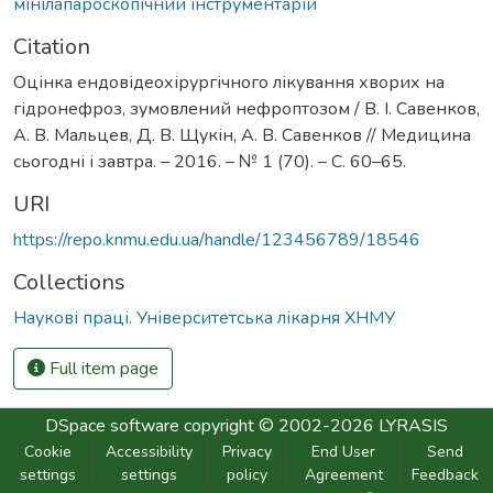
мінілапароскопічний інструментарій
Citation
Оцінка ендовідеохірургічного лікування хворих на
гідронефроз, зумовлений нефроптозом / В. І. Савенков,
А. В. Мальцев, Д. В. Щукін, А. В. Савенков // Медицина
сьогодні і завтра. – 2016. – № 1 (70). – С. 60–65.
URI
https://repo.knmu.edu.ua/handle/123456789/18546
Collections
Наукові праці. Університетська лікарня ХНМУ
Full item page
DSpace software
copyright © 2002-2026
LYRASIS
Cookie
Accessibility
Privacy
End User
Send
settings
settings
policy
Agreement
Feedback