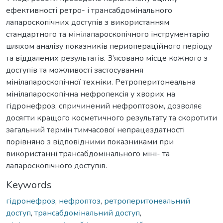
ефективності ретро- і трансабдомінального
лапароскопічних доступів з використанням
стандартного та мінілапароскопічного інструментарію
шляхом аналізу показників периопераційного періоду
та віддалених результатів. З’ясовано місце кожного з
доступів та можливості застосування
мінілапароскопічної техніки. Ретроперитонеальна
мінілапароскопічна нефропексія у хворих на
гідронефроз, спричинений нефроптозом, дозволяє
досягти кращого косметичного результату та скоротити
загальний термін тимчасової непрацездатності
порівняно з відповідними показниками при
використанні трансабдомінального міні- та
лапароскопічного доступів.
Keywords
гідронефроз
,
нефроптоз
,
ретроперитонеальний
доступ
,
трансабдомінальний доступ
,