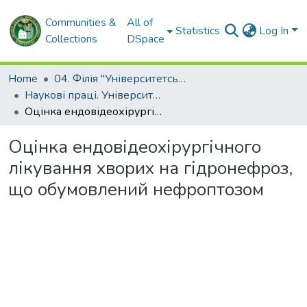
Communities &
All of
Statistics
Log In
Collections
DSpace
Home
04. Філія "Університетська лікарня" ХНМУ
Наукові праці. Університетська лікарня ХНМУ
Оцінка ендовідеохірургічного лікування хворих на гідронефроз, що обумовлений нефроптозом
Оцінка ендовідеохірургічного
лікування хворих на гідронефроз,
що обумовлений нефроптозом