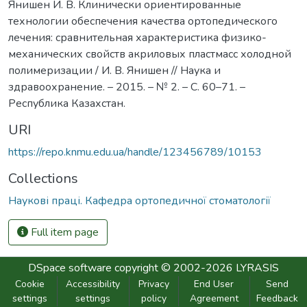
Янишен И. В. Клинически ориентированные
технологии обеспечения качества ортопедического
лечения: сравнительная характеристика физико-
механических свойств акриловых пластмасс холодной
полимеризации / И. В. Янишен // Наука и
здравоохранение. – 2015. – № 2. – С. 60–71. –
Республика Казахстан.
URI
https://repo.knmu.edu.ua/handle/123456789/10153
Collections
Наукові праці. Кафедра ортопедичної стоматології
Full item page
DSpace software
copyright © 2002-2026
LYRASIS
Cookie
Accessibility
Privacy
End User
Send
settings
settings
policy
Agreement
Feedback