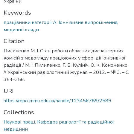
України
Keywords
працівники категорії А
,
Іоннізивне випромінення
,
медичні огляди
Citation
Пилипенко М. І. Стан роботи обласних диспансерних
комісій з медогляду працюючих у сфері дії іонізивної
радіації / М. І. Пилипенко, Г. В. Кулініч, О. К. Кононенко
// Український радіологічний журнал. – 2012. – № 3. – С.
354–356.
URI
https://repo.knmu.edu.ua/handle/123456789/2589
Collections
Наукові праці. Кафедра радіології та радіаційної
медицини