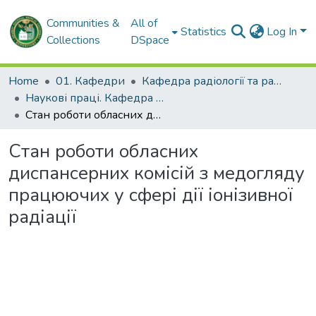
Communities &
All of
Statistics
Log In
Collections
DSpace
Home
01. Кафедри
Кафедра радіології та радіаційної медицини
Наукові праці. Кафедра радіології та радіаційної медицини
Стан роботи обласних диспансерних комісій з медогляду працюючих у сфері дії іонізивної радіації
Стан роботи обласних
диспансерних комісій з медогляду
працюючих у сфері дії іонізивної
радіації