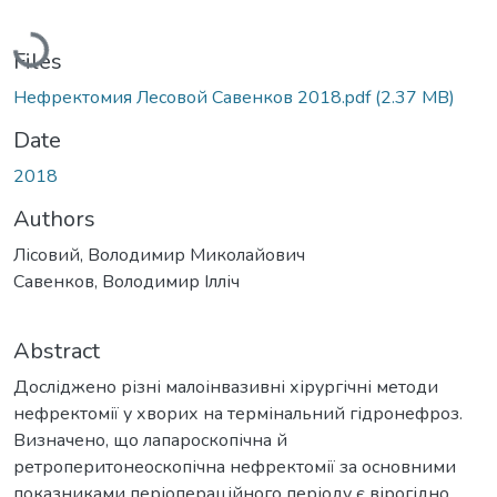
Loading...
Files
Нефректомия Лесовой Савенков 2018.pdf
(2.37 MB)
Date
2018
Authors
Лісовий, Володимир Миколайович
Савенков, Володимир Ілліч
Abstract
Досліджено різні малоінвазивні хірургічні методи
нефректомії у хворих на термінальний гідронефроз.
Визначено, що лапароскопічна й
ретроперитонеоскопічна нефректомії за основними
показниками періопераційного періоду є вірогідно