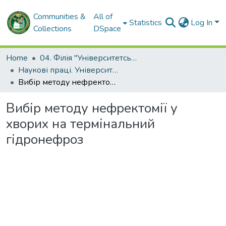
Communities &
All of
Statistics
Log In
Collections
DSpace
Home
04. Філія "Університетська лікарня" ХНМУ
Наукові праці. Університетська лікарня ХНМУ
Вибір методу нефректомії у хворих на термінальний гідронефроз
Вибір методу нефректомії у
хворих на термінальний
гідронефроз