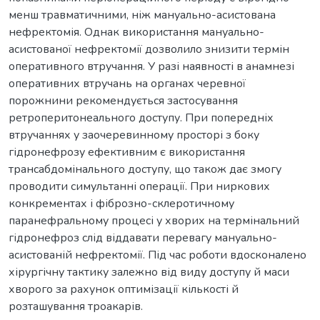
менш травматичними, ніж мануально-асистована
нефректомія. Однак використання мануально-
асистованої нефректомії дозволило знизити термін
оперативного втручання. У разі наявності в анамнезі
оперативних втручань на органах черевної
порожнини рекомендується застосування
ретроперитонеального доступу. При попередніх
втручаннях у заочеревинному просторі з боку
гідронефрозу ефективним є використання
трансабдомінального доступу, що також дає змогу
проводити симультанні операції. При ниркових
конкрементах і фіброзно-склеротичному
паранефральному процесі у хворих на термінальний
гідронефроз слід віддавати перевагу мануально-
асистованій нефректомії. Під час роботи вдосконалено
хірургічну тактику залежно від виду доступу й маси
хворого за рахунок оптимізації кількості й
розташування троакарів.