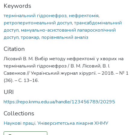
Keywords
термінальний гідронефроз
,
нефректомія
,
ретроперитонеальний доступ
,
трансабдомінальний
доступ
,
мануально-асистований лапароскопічний
доступ
,
троакар
,
порівняльний аналіз
Citation
Лісовий В. М. Вибір методу нефректомії у хворих на
термінальний гідронефроз / В. М. Лісовий, В. І.
Савенков // Український журнал хірургії. – 2018. – № 1
(36). – С. 13–16.
URI
https://repo.knmu.edu.ua/handle/123456789/20295
Collections
Наукові праці. Університетська лікарня ХНМУ