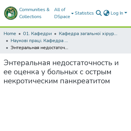
Communities &
All of
Statistics
Log In
Collections
DSpace
Home
01. Кафедри
Кафедра загальної хірургії
Наукові праці. Кафедра загальної хірургії
Энтеральная недостаточность и ее оценка у больных с острым некротическим панкреатитом
Энтеральная недостаточность и
ее оценка у больных с острым
некротическим панкреатитом