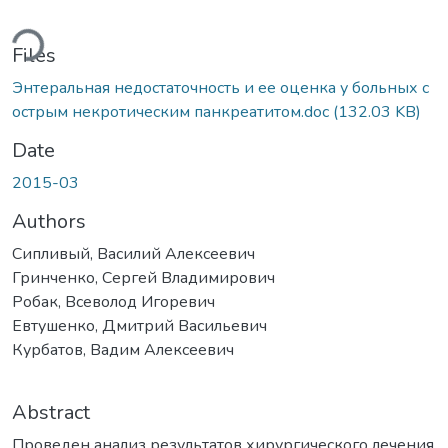
ding...
Files
Энтеральная недостаточность и ее оценка у больных с
острым некротическим панкреатитом.doc
(132.03 KB)
Date
2015-03
Authors
Сипливый, Василий Алексеевич
Гринченко, Сергей Владимирович
Робак, Всеволод Игоревич
Евтушенко, Дмитрий Васильевич
Курбатов, Вадим Алексеевич
Abstract
Проведен анализ результатов хирургического лечения