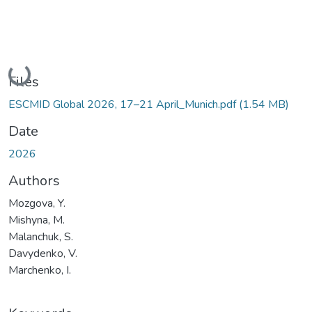
Loading...
Files
ESCMID Global 2026, 17–21 April_Munich.pdf
(1.54 MB)
Date
2026
Authors
Mozgova, Y.
Mishyna, M.
Malanchuk, S.
Davydenko, V.
Marchenko, I.