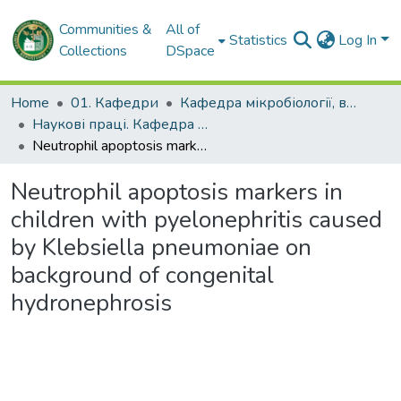
Communities &
All of
Statistics
Log In
Collections
DSpace
Home
01. Кафедри
Кафедра мікробіології, вірусології та імунології імені професора Д.П. Гриньова
Наукові праці. Кафедра мікробіології, вірусології та імунології імені професора Д.П. Гриньова
Neutrophil apoptosis markers in children with pyelonephritis caused by Klebsiella pneumoniae on background of congenital hydronephrosis
Neutrophil apoptosis markers in
children with pyelonephritis caused
by Klebsiella pneumoniae on
background of congenital
hydronephrosis