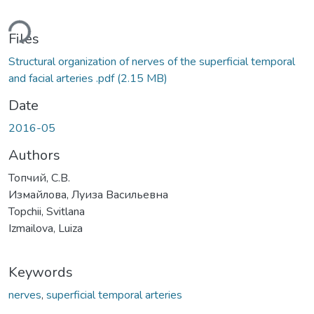
ding...
Files
Structural organization of nerves of the superficial temporal
and facial arteries .pdf
(2.15 MB)
Date
2016-05
Authors
Топчий, С.В.
Измайлова, Луиза Васильевна
Topchii, Svitlana
Izmailova, Luiza
Keywords
nerves
,
superficial temporal аrteries