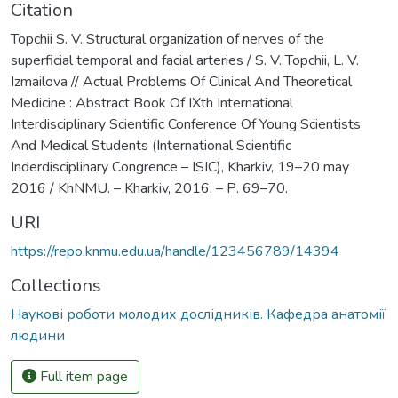
Citation
Topchii S. V. Structural organization of nerves of the
superficial temporal and facial arteries / S. V. Topchii, L. V.
Izmailova // Actual Problems Of Clinical And Theoretical
Medicine : Аbstract Book Of IXth International
Interdisciplinary Scientific Conference Of Young Scientists
And Medical Students (Іnternational Scientific
Іnderdisciplinary Сongrence – ISIC), Kharkiv, 19–20 may
2016 / KhNMU. – Kharkiv, 2016. – Р. 69–70.
URI
https://repo.knmu.edu.ua/handle/123456789/14394
Collections
Наукові роботи молодих дослідників. Кафедра анатомії
людини
Full item page