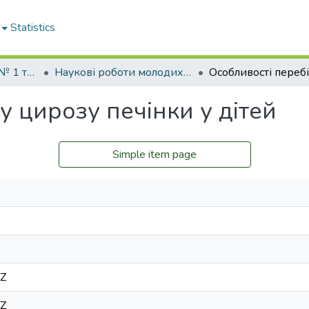
Statistics
Кафедра педіатрії № 1 та неонатології
Наукові роботи молодих дослідників та кваліфікаційні роботи. Кафедра педіатрії № 1 та неонатології
у цирозу печінки у дітей
Simple item page
3Z
3Z