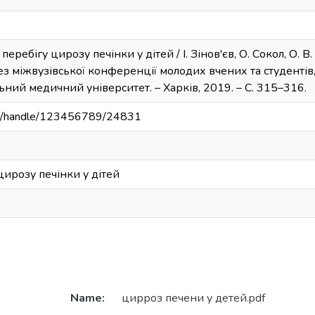
і перебігу цирозу печінки у дітей / І. Зінов'єв, О. Сокол, О
 тез міжвузівської конференції молодих вчених та студентів,
ний медичний університет. – Харків, 2019. – С. 315–316.
.ua/handle/123456789/24831
цирозу печінки у дітей
Name:
цирроз печени у детей.pdf