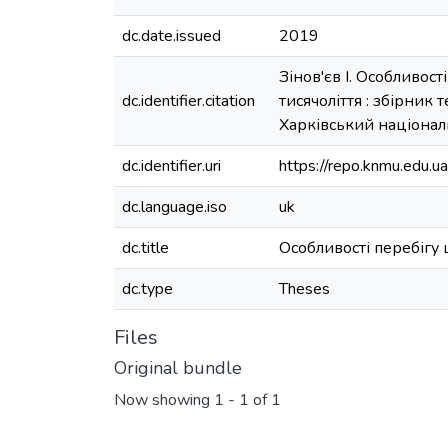
dc.date.issued
2019
Зінов'єв І. Особливост
dc.identifier.citation
тисячоліття : збірник
Харківський національ
dc.identifier.uri
https://repo.knmu.edu
dc.language.iso
uk
dc.title
Особливості перебігу 
dc.type
Theses
Files
Original bundle
Now showing
1 - 1 of 1