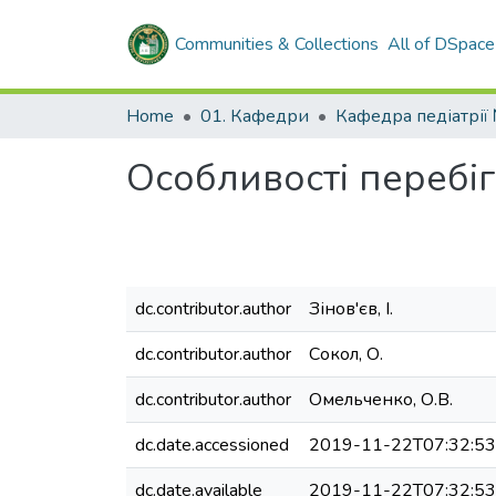
Communities & Collections
All of DSpace
Home
01. Кафедри
Особливості перебіг
dc.contributor.author
Зінов'єв, І.
dc.contributor.author
Сокол, О.
dc.contributor.author
Омельченко, О.В.
dc.date.accessioned
2019-11-22T07:32:5
dc.date.available
2019-11-22T07:32:5