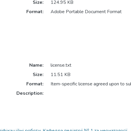
Size:
124.95 KB
Format:
Adobe Portable Document Format
Name:
license.txt
Size:
11.51 KB
Format:
Item-specific license agreed upon to s
Description:
іфікаційні роботи. Кафедра педіатрії № 1 та неонатології