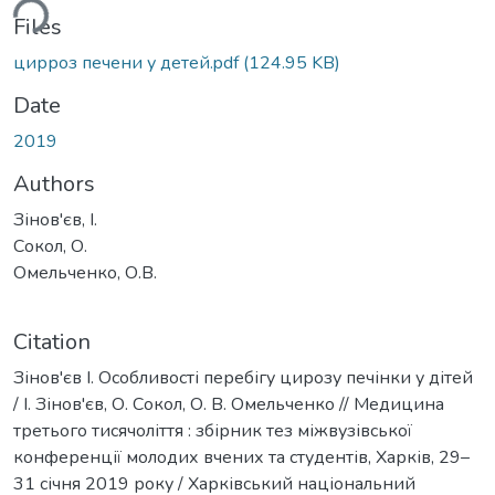
ding...
Files
цирроз печени у детей.pdf
(124.95 KB)
Date
2019
Authors
Зінов'єв, І.
Сокол, О.
Омельченко, О.В.
Citation
Зінов'єв І. Особливості перебігу цирозу печінки у дітей
/ І. Зінов'єв, О. Сокол, О. В. Омельченко // Медицина
третього тисячоліття : збірник тез міжвузівської
конференції молодих вчених та студентів, Харків, 29–
31 січня 2019 року / Харківський національний