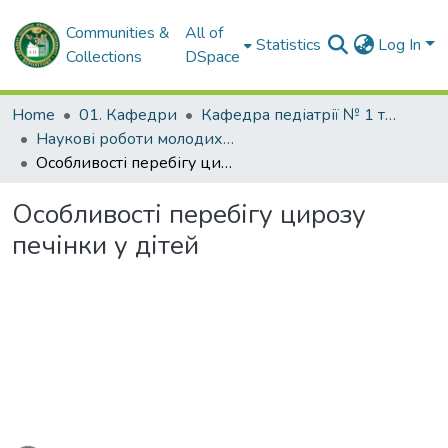
Communities &
All of
Statistics
Log In
Collections
DSpace
Home
01. Кафедри
Кафедра педіатрії № 1 та неонатології
Наукові роботи молодих дослідників та кваліфікаційні роботи. Кафедра педіатрії № 1 та неонатології
Особливості перебігу цирозу печінки у дітей
Особливості перебігу цирозу
печінки у дітей