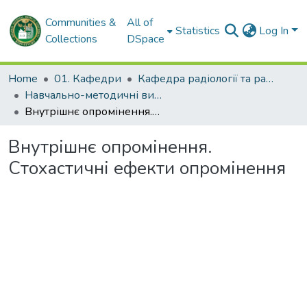
Communities &
All of
Statistics
Log In
Collections
DSpace
Home
01. Кафедри
Кафедра радіології та радіаційної медицини
Навчально-методичні видання. Кафедра радіології та радіаційної медицини
Внутрішнє опромінення. Стохастичні ефекти опромінення
Внутрішнє опромінення.
Стохастичні ефекти опромінення
Loading...