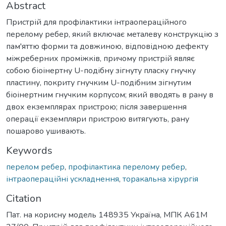
Abstract
Пристрій для профілактики інтраопераційного
перелому ребер, який включає металеву конструкцію з
пам'яттю форми та довжиною, відповідною дефекту
міжреберних проміжків, причому пристрій являє
собою біоінертну U-подібну зігнуту пласку гнучку
пластину, покриту гнучким U-подібним зігнутим
біоінертним гнучким корпусом; який вводять в рану в
двох екземплярах пристрою; після завершення
операції екземпляри пристрою витягують, рану
пошарово ушивають.
Keywords
перелом ребер
,
профілактика перелому ребер
,
інтраопераційні ускладнення
,
торакальна хірургія
Citation
Пат. на корисну модель 148935 Україна, МПК А61М