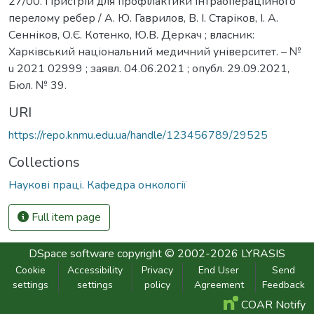
27/00. Пристрій для профілактики інтраопераційного
перелому ребер / А. Ю. Гаврилов, В. І. Старіков, І. А.
Сенніков, О.Є. Котенко, Ю.В. Деркач ; власник:
Харківський національний медичний університет. – №
u 2021 02999 ; заявл. 04.06.2021 ; опубл. 29.09.2021,
Бюл. № 39.
URI
https://repo.knmu.edu.ua/handle/123456789/29525
Collections
Наукові праці. Кафедра онкології
Full item page
DSpace software
copyright © 2002-2026
LYRASIS
Cookie
Accessibility
Privacy
End User
Send
settings
settings
policy
Agreement
Feedback
COAR Notify