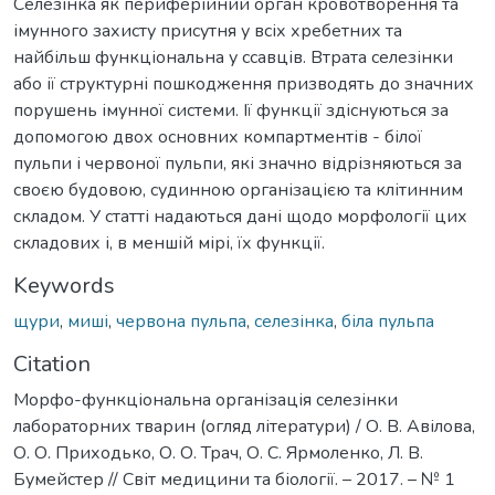
Селезінка як периферійний орган кровотворення та
імунного захисту присутня у всіх хребетних та
найбільш функціональна у ссавців. Втрата селезінки
або ії структурні пошкодження призводять до значних
порушень імунної системи. Ії функції здіснуються за
допомогою двох основних компартментів - білої
пульпи і червоної пульпи, які значно відрізняються за
своєю будовою, судинною організацією та клітинним
складом. У статті надаються дані щодо морфології цих
складових і, в меншій мірі, їх функції.
Keywords
щури
,
миші
,
червона пульпа
,
селезінка
,
біла пульпа
Citation
Морфо-функціональна організація селезінки
лабораторних тварин (огляд літератури) / О. В. Авілова,
О. О. Приходько, О. О. Трач, О. С. Ярмоленко, Л. В.
Бумейстер // Світ медицини та біології. – 2017. – № 1