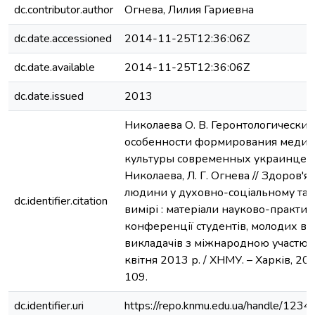
dc.contributor.author
Огнева, Лилия Гариевна
dc.date.accessioned
2014-11-25T12:36:06Z
dc.date.available
2014-11-25T12:36:06Z
dc.date.issued
2013
Николаева О. В. Геронтологические
особенности формирования меди
культуры современных украинцев /
Николаева, Л. Г. Огнева // Здоров'я 
людини у духовно-соціальному та 
dc.identifier.citation
вимірі : матеріали науково-практич
конференції студентів, молодих вч
викладачів з міжнародною участю, 
квітня 2013 р. / ХНМУ. – Харків, 201
109.
dc.identifier.uri
https://repo.knmu.edu.ua/handle/12