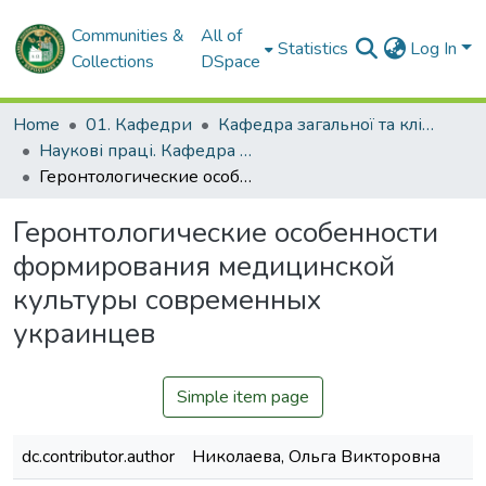
Communities &
All of
Statistics
Log In
Collections
DSpace
Home
01. Кафедри
Кафедра загальної та клінічної патологічної фізіології імені Д.О. Альперна
Наукові праці. Кафедра загальної та клінічної патофізіології імені Д.О. Альперна
Геронтологические особенности формирования медицинской культуры современных украинцев
Геронтологические особенности
формирования медицинской
культуры современных
украинцев
Simple item page
dc.contributor.author
Николаева, Ольга Викторовна