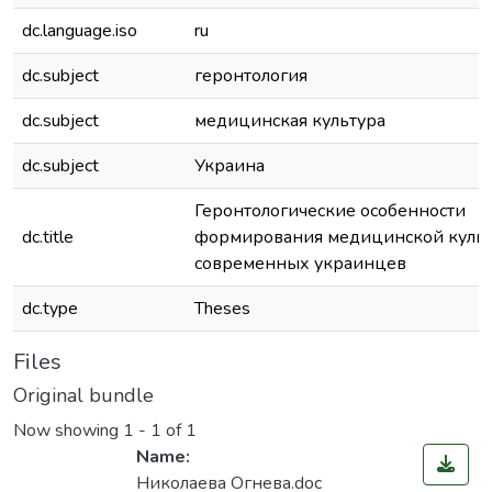
dc.language.iso
ru
dc.subject
геронтология
dc.subject
медицинская культура
dc.subject
Украина
Геронтологические особенности
dc.title
формирования медицинской куль
современных украинцев
dc.type
Theses
Files
Original bundle
Now showing
1 - 1 of 1
Name:
Николаева Огнева.doc