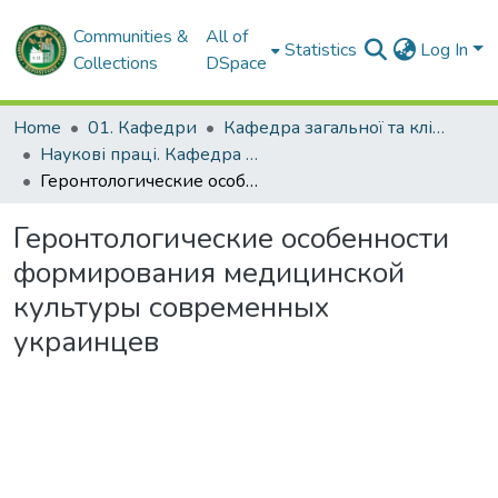
Communities &
All of
Statistics
Log In
Collections
DSpace
Home
01. Кафедри
Кафедра загальної та клінічної патологічної фізіології імені Д.О. Альперна
Наукові праці. Кафедра загальної та клінічної патофізіології імені Д.О. Альперна
Геронтологические особенности формирования медицинской культуры современных украинцев
Геронтологические особенности
формирования медицинской
культуры современных
украинцев