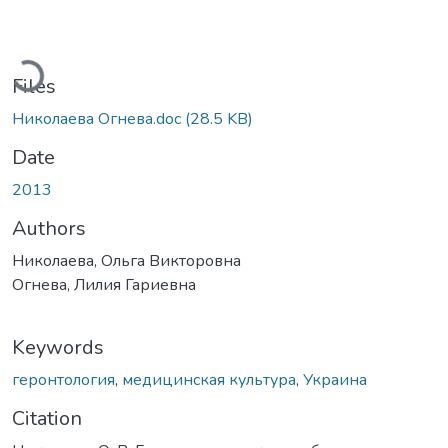
Loading...
Files
Николаева Огнева.doc
(28.5 KB)
Date
2013
Authors
Николаева, Ольга Викторовна
Огнева, Лилия Гариевна
Keywords
геронтология
,
медицинская культура
,
Украина
Citation