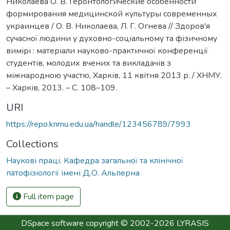
Николаева О. В. Геронтологические особенности
формирования медицинской культуры современных
украинцев / О. В. Николаева, Л. Г. Огнева // Здоров'я
сучасної людини у духовно-соціальному та фізичному
вимірі : матеріали науково-практичної конференції
студентів, молодих вчених та викладачів з
міжнародною участю, Харків, 11 квітня 2013 р. / ХНМУ.
– Харків, 2013. – С. 108–109.
URI
https://repo.knmu.edu.ua/handle/123456789/7993
Collections
Наукові праці. Кафедра загальної та клінічної
патофізіології імені Д.О. Альперна
Full item page
DSpace software
copyright © 2002-2026
LYRASIS