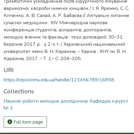
Тромботичні ускладнення після хірургічного лікування
варикозної хвороби нижніх кінцівок / І. Я. Яремко, С. С.
Кітченко, А. В. Сапай, А. Р. Бабаєва // Актуальні питання
сучасної медицини : XIV Міжнародна наукова
конференція студентів, аспірантів, докторантів,
молодих вчених та фахівців : тези доповідей, 30–31
березня 2017 р. : у 2-х т. / Харківський національний
університет імені В. Н. Каразіна. – Харків : ХНУ ім. В. Н.
Каразіна, 2017. – Т. 1.– С. 204–205.
URI
https://repo.knmu.edu.ua/handle/123456789/16858
Collections
Наукові роботи молодих дослідників. Кафедра хірургії
№ 3
Full item page