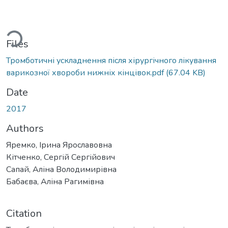
ding...
Files
Тромботичні ускладнення після хірургічного лікування
варикозної хвороби нижніх кінцівок.pdf
(67.04 KB)
Date
2017
Authors
Яремко, Ірина Ярославовна
Кітченко, Сергій Сергійович
Сапай, Аліна Володимирівна
Бабаєва, Аліна Рагимівна
Citation