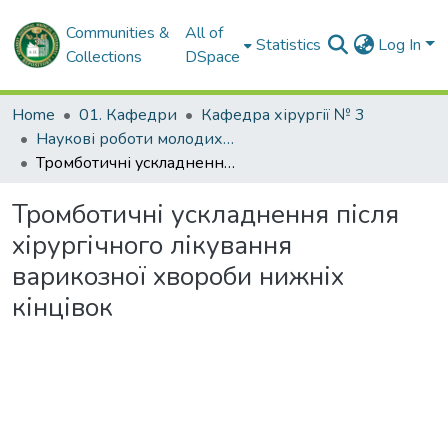
Communities &
All of
Statistics
Log In
Collections
DSpace
Home
01. Кафедри
Кафедра хірургії № 3
Наукові роботи молодих дослідників. Кафедра хірургії № 3
Тромботичні ускладнення після хірургічного лікування варикозної хвороби нижніх кінцівок
Тромботичні ускладнення після
хірургічного лікування
варикозної хвороби нижніх
кінцівок