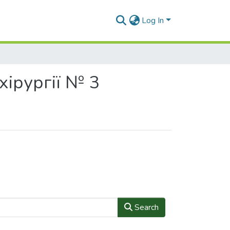
Log In
хірургії № 3
Search