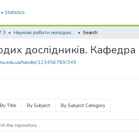
Statistics
№ 3
Наукові роботи молодих дослідників. Кафедра хірургії № 3
Search
дих дослідників. Кафедра 
knmu.edu.ua/handle/123456789/349
By Title
By Subject
By Subject Category