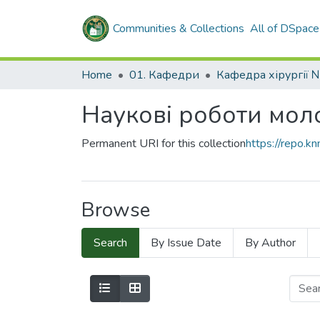
Communities & Collections
All of DSpace
Home
01. Кафедри
Кафедра хірургії 
Наукові роботи моло
Permanent URI for this collection
https://repo.
Browse
Search
By Issue Date
By Author