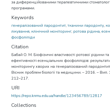
за диференційованими терапевтичними стоматолог
програмами.
Keywords
генералізований пародонтит
,
тканини пародонту
,
ко
лікування
,
клінічний моніторинг
,
ротова рідина
,
есен
фосфоліпіди
Citation
Бабай О. М. Біофізичні властивості ротової рідини та 
ефективності есенціальних фосфоліпідів: результат
моніторингу хворих на генералізований пародонтит /
Вісник проблем біології та медицини. – 2016. – Вип. 1, 
212–217.
URI
https://repo.knmu.edu.ua/handle/123456789/12817
Collections