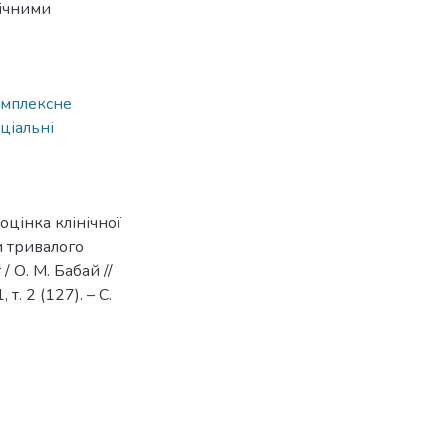
ічними
мплексне
ціальні
оцінка клінічної
и тривалого
 О. М. Бабай //
т. 2 (127). – С.