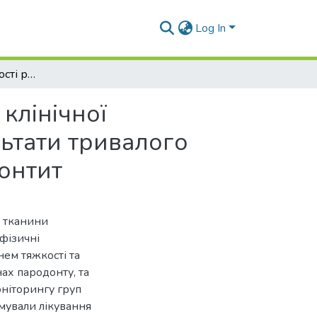
Log In
Біофізичні властивості ротової рідини та оцінка клінічної ефективності есенціальних фосфоліпідів: результати тривалого моніторингу хворих на генералізований пародонтит
 клінічної
льтати тривалого
онтит
а тканини
фізичні
нем тяжкості та
ах пародонту, та
оніторингу груп
мували лікування