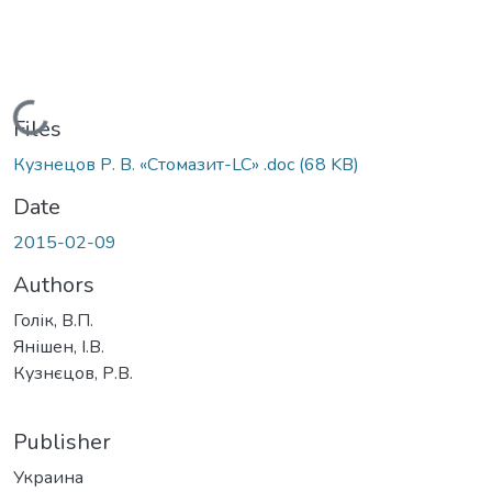
Loading...
Files
Кузнецов Р. В. «Стомазит-LC» .doc
(68 KB)
Date
2015-02-09
Authors
Голік, В.П.
Янішен, І.В.
Кузнєцов, Р.В.
Publisher
Украина