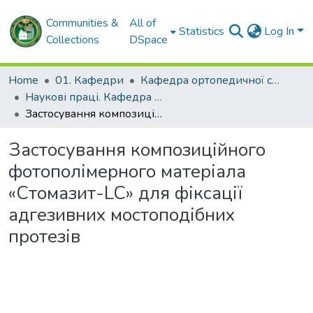
Communities &
All of
Statistics
Log In
Collections
DSpace
Home
01. Кафедри
Кафедра ортопедичної стоматології
Наукові праці. Кафедра ортопедичної стоматології
Застосування композиційного фотополімерного матеріала «Стомазит-LC» для фіксації адгезивних мостоподібних протезів
Застосування композиційного
фотополімерного матеріала
«Стомазит-LC» для фіксації
адгезивних мостоподібних
протезів