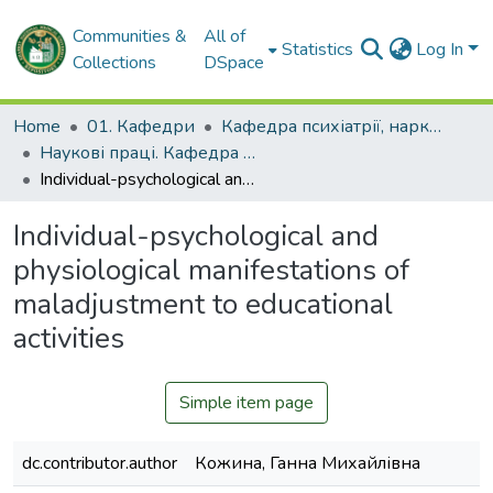
Communities &
All of
Statistics
Log In
Collections
DSpace
Home
01. Кафедри
Кафедра психіатрії, наркології, медичної психології та соціальної роботи
Наукові праці. Кафедра психіатрії, наркології, медичної психології та соціальної роботи
Individual-psychological and physiological manifestations of maladjustment to educational activities
Individual-psychological and
physiological manifestations of
maladjustment to educational
activities
Simple item page
dc.contributor.author
Кожина, Ганна Михайлівна