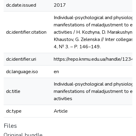
dc.date.issued
2017
Individual-psychological and physiologi
manifestations of maladjustment to ed
dc.identifier.citation
activities / H. Kozhyna, D. Marakushyn, 
Khaustov, G. Zelenska // Inter collegas.
4, № 3. – P. 146–149.
dc.identifier.uri
https://repo.knmu.edu.ua/handle/12
dc.language.iso
en
Individual-psychological and physiologi
dc.title
manifestations of maladjustment to ed
activities
dc.type
Article
Files
Original bundle