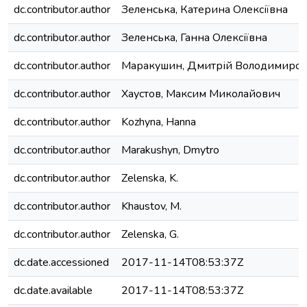
dc.contributor.author
Зеленська, Катерина Олексіївна
dc.contributor.author
Зеленська, Ганна Олексіївна
dc.contributor.author
Маракушин, Дмитрій Володимиро
dc.contributor.author
Хаустов, Максим Миколайович
dc.contributor.author
Kozhyna, Hanna
dc.contributor.author
Marakushyn, Dmytro
dc.contributor.author
Zelenska, K.
dc.contributor.author
Khaustov, M.
dc.contributor.author
Zelenska, G.
dc.date.accessioned
2017-11-14T08:53:37Z
dc.date.available
2017-11-14T08:53:37Z