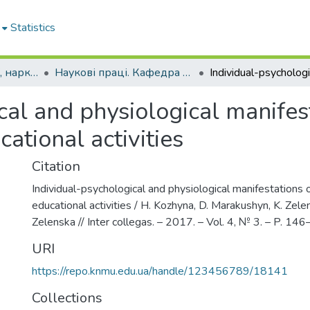
Statistics
Кафедра психіатрії, наркології, медичної психології та соціальної роботи
Наукові праці. Кафедра психіатрії, наркології, медичної психології та соціальної роботи
cal and physiological manifes
ational activities
Citation
Individual-psychological and physiological manifestations
educational activities / H. Kozhyna, D. Marakushyn, K. Zele
Zelenska // Inter collegas. – 2017. – Vol. 4, № 3. – P. 14
URI
https://repo.knmu.edu.ua/handle/123456789/18141
Collections