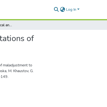
Log In
Individual-psychological and physiological manifestations of maladjustment to educational activities
tations of
 of maladjustment to
nska, M. Khaustov, G.
6–149.