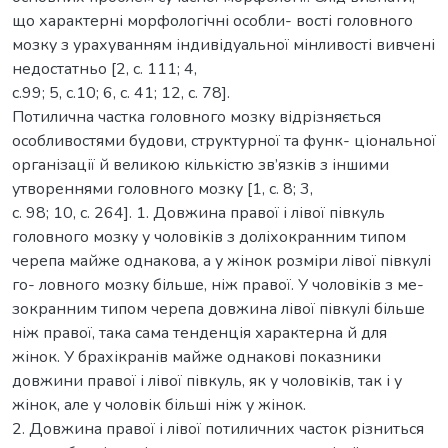
що характерні морфологічні особли- вості головного
мозку з урахуванням індивідуальної мінливості вивчені
недостатньо [2, c. 111; 4,
c.99; 5, c.10; 6, c. 41; 12, c. 78].
Потилична частка головного мозку відрізняється
особливостями будови, структурної та функ- ціональної
організації й великою кількістю зв’язків з іншими
утвореннями головного мозку [1, c. 8; 3,
c. 98; 10, c. 264]. 1. Довжина правої і лівої півкуль
головного мозку у чоловіків з доліхокранним типом
черепа майже однакова, а у жінок розміри лівої півкулі
го- ловного мозку більше, ніж правої. У чоловіків з ме-
зокранним типом черепа довжина лівої півкулі більше
ніж правої, така сама тенденція характерна й для
жінок. У брахікранів майже однакові показники
довжини правої і лівої півкуль, як у чоловіків, так і у
жінок, але у чоловік більші ніж у жінок.
2. Довжина правої і лівої потиличних часток різниться