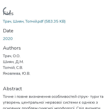
Loading...
Files
Трач, Шиян, Топчій.pdf
(583.35 KB)
Date
2020
Authors
Трач, О.О.
Шиян, Д.М.
Топчій, С.В.
Яковлева, Ю.В.
Abstract
Точне і повне визначення особливостей струк- тури та
утворень центральної нервової системи є однією з
основних проблем сучасної морфології. Слід визнати,