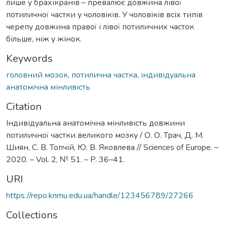
лише у брахікранів – превалює довжина лівої
потиличної частки у чоловіків. У чоловіків всіх типів
черепу довжина правої і лівої потиличних часток
більше, ніж у жінок.
Keywords
головний мозок
,
потилична частка
,
індивідуальна
анатомічна мінливість
Citation
Індивідуальна анатомічна мінливість довжини
потиличної частки великого мозку / О. О. Трач, Д. М.
Шиян, С. В. Топчій, Ю. В. Яковлева // Sciences of Europe. –
2020. – Vol. 2, № 51. – P. 36–41.
URI
https://repo.knmu.edu.ua/handle/123456789/27266
Collections