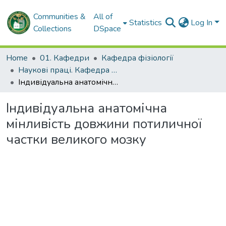
Communities &
All of
Statistics
Log In
Collections
DSpace
Home
01. Кафедри
Кафедра фізіології
Наукові праці. Кафедра фізіології
Індивідуальна анатомічна мінливість довжини потиличної частки великого мозку
Індивідуальна анатомічна
мінливість довжини потиличної
частки великого мозку