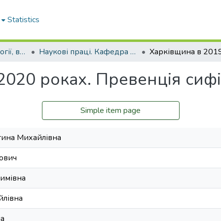
Statistics
Кафедра дерматології, венерології і СНІДу
Наукові праці. Кафедра дерматології, венерології і СНІДу
020 роках. Превенція сифіл
Simple item page
тина Михайлівна
ьович
имівна
йлівна
на