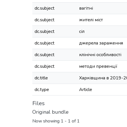
dc.subject
вагітні
dc.subject
жителі міст
dc.subject
сіл
dc.subject
джерела зараження
dc.subject
клінічні особливості
dc.subject
методи превенції
dc.title
Харківщина в 2019-20
dc.type
Article
Files
Original bundle
Now showing
1 - 1 of 1