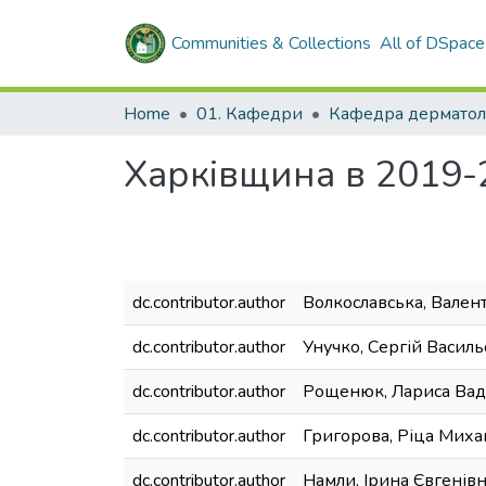
Communities & Collections
All of DSpace
Home
01. Кафедри
Харківщина в 2019-2
dc.contributor.author
Волкославська, Вален
dc.contributor.author
Унучко, Сергій Васил
dc.contributor.author
Рощенюк, Лариса Вад
dc.contributor.author
Григорова, Ріца Миха
dc.contributor.author
Намли, Ірина Євгенів