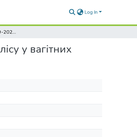
Log In
Харківщина в 2019-2020 роках. Превенція сифілісу у вагітних
ісу у вагітних