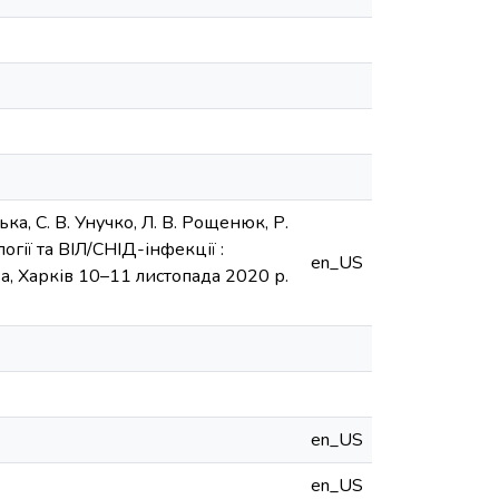
а, С. В. Унучко, Л. В. Рощенюк, Р.
логії та ВІЛ/СНІД-інфекції :
en_US
а, Харків 10–11 листопада 2020 р.
en_US
en_US