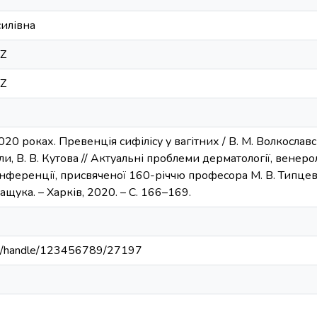
силівна
7Z
7Z
0 роках. Превенція сифілісу у вагітних / В. М. Волкославськ
мли, В. В. Кутова // Актуальні проблеми дерматології, венеро
нференції, присвяченої 160-річчю професора М. В. Типцев
ащука. – Харків, 2020. – С. 166–169.
.ua/handle/123456789/27197