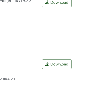
 Рощенюк Л.В.2,3,
Download
Download
ubmission