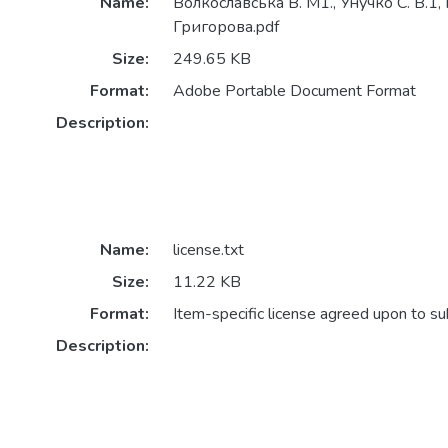
Name:
Волкославська В. М1., Унучко С. В.1,
Григорова.pdf
Size:
249.65 KB
Format:
Adobe Portable Document Format
Description:
Name:
license.txt
Size:
11.22 KB
Format:
Item-specific license agreed upon to s
Description: