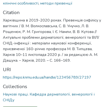
клінічні особливості
,
методи превенції
Citation
Харківщина в 2019-2020 роках. Превенція сифілісу у
вагітних / В. М. Волкославська, С. В. Унучко, Л. В.
Рощенюк, Р. М. Григорова, І. Є. Намли, В. В. Кутова //
Актуальні проблеми дерматології, венерології та ВІЛ/
СНІД-інфекції : матеріали наукової конференції,
присвяченої 160-річчю професора М. В. Типцева,
Харків 10–11 листопада 2020 р. / за редакцією А. М.
Дащука. – Харків, 2020. – С. 166–169.
URI
https://repo.knmu.edu.ua/handle/123456789/27197
Collections
Наукові праці. Кафедра дерматології, венерології і
СНІДу