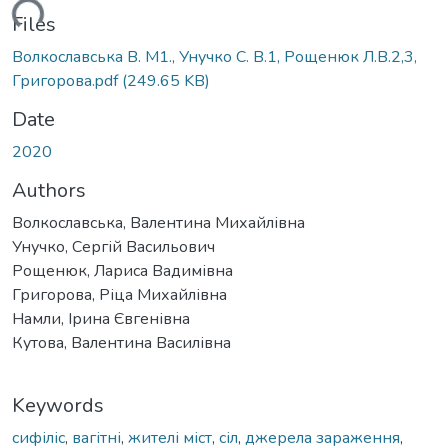
ading...
Files
Волкославська В. М1., Унучко С. В.1, Рощенюк Л.В.2,3,
Григорова.pdf
(249.65 KB)
Date
2020
Authors
Волкославська, Валентина Михайлівна
Унучко, Сергій Васильович
Рощенюк, Лариса Вадимівна
Григорова, Ріца Михайлівна
Намли, Ірина Євгенівна
Кутова, Валентина Василівна
Keywords
сифіліс
,
вагітні
,
жителі міст
,
сіл
,
джерела зараження
,