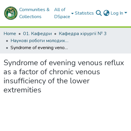
Communities &
All of
Statistics
Log In
Collections
DSpace
Home
01. Кафедри
Кафедра хірургії № 3
Наукові роботи молодих дослідників. Кафедра хірургії № 3
Syndrome of evening venous reflux as a factor of chronic venous insufficiency of the lower extremities
Syndrome of evening venous reflux
as a factor of chronic venous
insufficiency of the lower
extremities