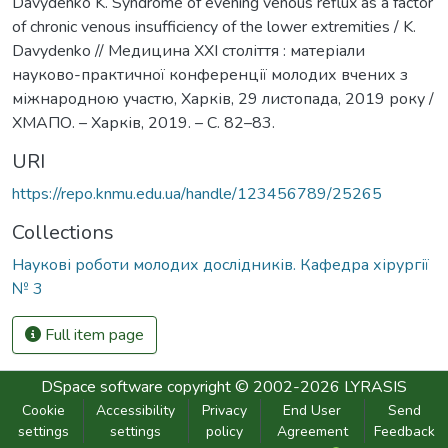
Davydenko K. Syndrome of evening venous reflux as a factor
of chronic venous insufficiency of the lower extremities / K.
Davydenko // Медицина ХХІ століття : матеріали
науково-практичної конференції молодих вчених з
міжнародною участю, Харків, 29 листопада, 2019 року /
ХМАПО. – Харків, 2019. – С. 82–83.
URI
https://repo.knmu.edu.ua/handle/123456789/25265
Collections
Наукові роботи молодих дослідників. Кафедра хірургії
№ 3
Full item page
DSpace software
copyright © 2002-2026
LYRASIS
Cookie
Accessibility
Privacy
End User
Send
settings
settings
policy
Agreement
Feedback