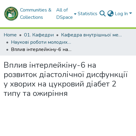
Communities &
All of
Statistics
Log In
Collections
DSpace
Home
01. Кафедри
Кафедра внутрішньої медицини № 3 та ендокринології
Наукові роботи молодих дослідників. Кафедра внутрішньої медицини № 3 та ендокринології
Вплив інтерлейкіну-6 на розвиток діастолічної дисфункції у хворих на цукровий діабет 2 типу та ожиріння
Вплив інтерлейкіну-6 на
розвиток діастолічної дисфункції
у хворих на цукровий діабет 2
типу та ожиріння