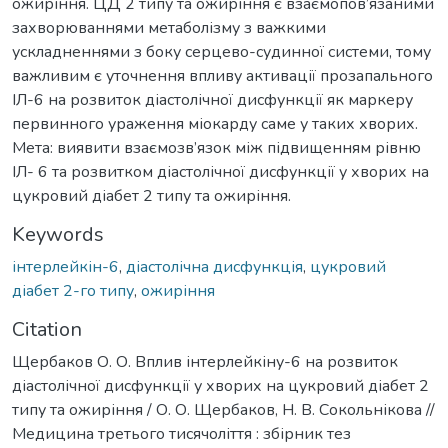
ожиріння. ЦД 2 типу та ожиріння є взаємопов’язаними
захворюваннями метаболізму з важкими
ускладненнями з боку серцево-судинної системи, тому
важливим є уточнення впливу активації прозапального
ІЛ-6 на розвиток діастолічної дисфункції як маркеру
первинного ураження міокарду саме у таких хворих.
Мета: виявити взаємозв’язок між підвищенням рівню
ІЛ- 6 та розвитком діастолічної дисфункції у хворих на
цукровий діабет 2 типу та ожиріння.
Keywords
інтерлейкін-6
,
діастолічна дисфункція
,
цукровий
діабет 2-го типу
,
ожиріння
Citation
Щербаков О. О. Вплив інтерлейкіну-6 на розвиток
діастолічної дисфункції у хворих на цукровий діабет 2
типу та ожиріння / О. О. Щербаков, Н. В. Сокольнікова //
Медицина третього тисячоліття : збірник тез