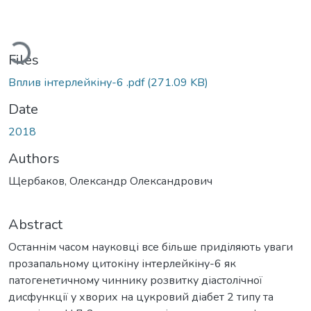
oading...
Files
Вплив інтерлейкіну-6 .pdf
(271.09 KB)
Date
2018
Authors
Щербаков, Олександр Олександрович
Abstract
Останнім часом науковці все більше приділяють уваги
прозапальному цитокіну інтерлейкіну-6 як
патогенетичному чиннику розвитку діастолічної
дисфункції у хворих на цукровий діабет 2 типу та