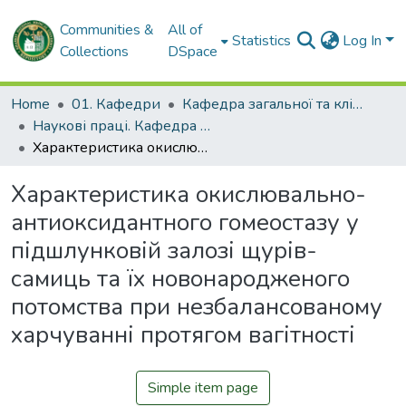
Communities &
All of
Statistics
Log In
Collections
DSpace
Home
01. Кафедри
Кафедра загальної та клінічної патологічної фізіології імені Д.О. Альперна
Наукові праці. Кафедра загальної та клінічної патофізіології імені Д.О. Альперна
Характеристика окислювально-антиоксидантного гомеостазу у підшлунковій залозі щурів-самиць та їх новонародженого потомства при незбалансованому харчуванні протягом вагітності
Характеристика окислювально-
антиоксидантного гомеостазу у
підшлунковій залозі щурів-
самиць та їх новонародженого
потомства при незбалансованому
харчуванні протягом вагітності
Simple item page