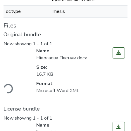
dc.type
Thesis
Files
Original bundle
Now showing
1 - 1 of 1
Name:
Ніколаєва Пленум.docx
Size:
16.7 KB
ading...
Format:
Microsoft Word XML
License bundle
Now showing
1 - 1 of 1
Name: