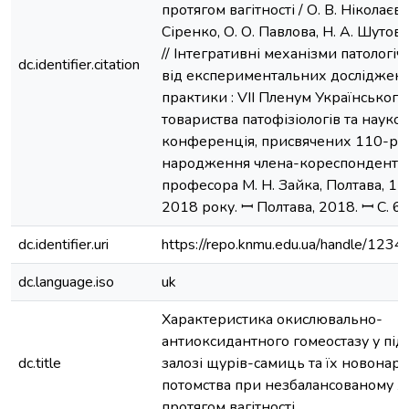
протягом вагітності / О. В. Ніколаєва,
Сіренко, О. О. Павлова, Н. А. Шутова,
// Інтегративні механізми патологіч
dc.identifier.citation
від експериментальних досліджень 
практики : VII Пленум Українського
товариства патофізіологів та наук
конференція, присвячених 110-річ
народження члена-кореспондента
професора М. Н. Зайка, Полтава, 1
2018 року. ꟷ Полтава, 2018. ꟷ С. 6
dc.identifier.uri
https://repo.knmu.edu.ua/handle/12
dc.language.iso
uk
Характеристика окислювально-
антиоксидантного гомеостазу у пі
dc.title
залозі щурів-самиць та їх новона
потомства при незбалансованому х
протягом вагітності