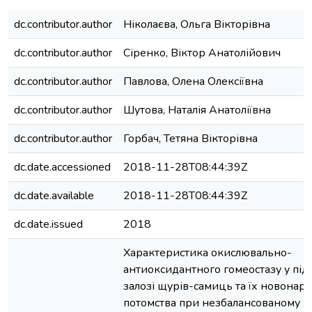
dc.contributor.author
Ніколаєва, Ольга Вікторівна
dc.contributor.author
Сіренко, Віктор Анатолійович
dc.contributor.author
Павлова, Олена Олексіївна
dc.contributor.author
Шутова, Наталія Анатоліївна
dc.contributor.author
Горбач, Тетяна Вікторівна
dc.date.accessioned
2018-11-28T08:44:39Z
dc.date.available
2018-11-28T08:44:39Z
dc.date.issued
2018
Характеристика окислювально-
антиоксидантного гомеостазу у пі
залозі щурів-самиць та їх новона
потомства при незбалансованому х