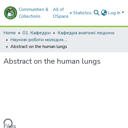
Communities &
All of
Statistics
Log In
Collections
DSpace
Home
01. Кафедри
Кафедра анатомії людини
Наукові роботи молодих дослідників. Кафедра анатомії людини
Abstract on the human lungs
Abstract on the human lungs
ding...
Files