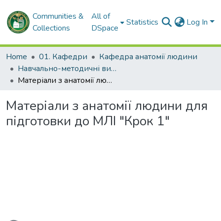
Communities &
All of
Statistics
Log In
Collections
DSpace
Home
01. Кафедри
Кафедра анатомії людини
Навчально-методичні видання. Кафедра анатомії людини
Матеріали з анатомії людини для підготовки до МЛІ "Крок 1"
Матеріали з анатомії людини для
підготовки до МЛІ "Крок 1"
oading...