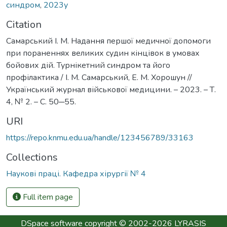
синдром
,
2023у
Citation
Самарський І. М. Надання першої медичної допомоги
при пораненнях великих судин кінцівок в умовах
бойових дій. Турнікетний синдром та його
профілактика / І. М. Самарський, Е. М. Хорошун //
Український журнал військової медицини. – 2023. – Т.
4, № 2. – С. 50─55.
URI
https://repo.knmu.edu.ua/handle/123456789/33163
Collections
Наукові праці. Кафедра хірургії № 4
Full item page
DSpace software
copyright © 2002-2026
LYRASIS