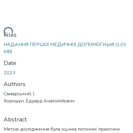
ding...
Files
НАДАННЯ ПЕРШОЇ МЕДИЧНОЇ ДОПОМОГИ.pdf
(1.01
MB)
Date
2023
Authors
Самарський, І.
Хорошун, Едуард Анатолійович
Abstract
Метою дослідження була оцінка поточної практики