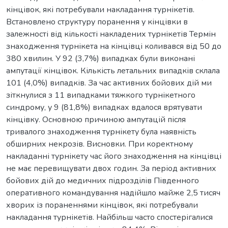
кінцівок, які потребували накладання турнікетів.
Встановлено структуру поранення у кінцівки в
залежності від кількості накладених турнікетів Термін
знаходження турнікета на кінцівці коливався від 50 до
380 хвилин. У 92 (3,7%) випадках були виконані
ампутації кінцівок. Кількість летальних випадків склала
101 (4,0%) випадків. За час активних бойових дій ми
зіткнулися з 11 випадками тяжкого турнікетного
синдрому, у 9 (81,8%) випадках вдалося врятувати
кінцівку. Основною причиною ампутацій після
тривалого знаходження турнікету була наявність
обширних некрозів. Висновки. При коректному
накладанні турнікету час його знаходження на кінцівці
не має перевищувати двох годин. За період активних
бойових дій до медичних підрозділів Південного
оперативного командування надійшло майже 2,5 тисяч
хворих із пораненнями кінцівок, які потребували
накладання турнікетів. Найбільш часто спостерігалися