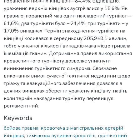
поранення нижніх кінцівок – 84,4%. Відповідно,
ураження верхніх кінцівок зустрічалися у 15,6%. Як
правило, поранений мав один накладений турнікет –
61,6%, два турнікети було – 21,4%, три турнікети – у
17,0% випадках. Термін знаходження турнікета на
кінцівці коливався в середньому 205,9±8,1 хвилин,
тобто у значної кількості випадків мала місце тривала
ішемізація тканин. Дотримання правил використання
кровоспинного турнікету дозволяє уникнути
виникнення турнікетного синдрома. Своєчасне
виконання вимог сучасної тактичної медицини щодо
тріажу та евакуаційного забезпечення дозволяє в
деяких випадках зберегти уражену кінцівку, навіть
коли термін накладання турнікету перевищує
регламентний.
Keywords
бойова травма
,
кровотеча з магістральних артерій
кінцівок
,
тимчасова зупинка кровотечі
,
турнікетний