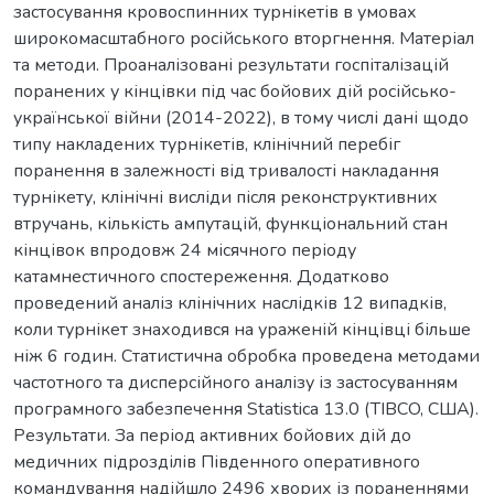
застосування кровоспинних турнікетів в умовах
широкомасштабного російського вторгнення. Матеріал
та методи. Проаналізовані результати госпіталізацій
поранених у кінцівки під час бойових дій російсько-
української війни (2014-2022), в тому числі дані щодо
типу накладених турнікетів, клінічний перебіг
поранення в залежності від тривалості накладання
турнікету, клінічні висліди після реконструктивних
втручань, кількість ампутацій, функціональний стан
кінцівок впродовж 24 місячного періоду
катамнестичного спостереження. Додатково
проведений аналіз клінічних наслідків 12 випадків,
коли турнікет знаходився на ураженій кінцівці більше
ніж 6 годин. Статистична обробка проведена методами
частотного та дисперсійного аналізу із застосуванням
програмного забезпечення Statistica 13.0 (TIBCO, США).
Результати. За період активних бойових дій до
медичних підрозділів Південного оперативного
командування надійшло 2496 хворих із пораненнями