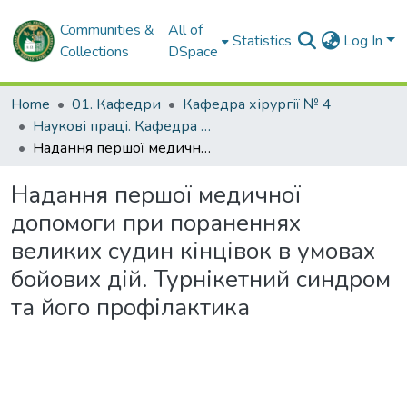
Communities &
All of
Statistics
Log In
Collections
DSpace
Home
01. Кафедри
Кафедра хірургії № 4
Наукові праці. Кафедра хірургії № 4
Надання першої медичної допомоги при пораненнях великих судин кінцівок в умовах бойових дій. Турнікетний синдром та його профілактика
Надання першої медичної
допомоги при пораненнях
великих судин кінцівок в умовах
бойових дій. Турнікетний синдром
та його профілактика