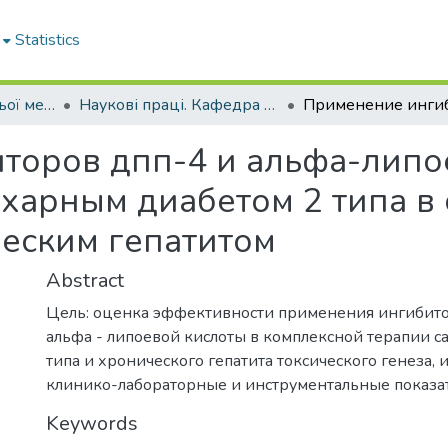
Statistics
Кафедра внутрішньої медицини № 3 та ендокринології
Наукові праці. Кафедра внутрішньої медицини № 3 та ендокринології
торов дпп-4 и альфа-липо
харным диабетом 2 типа в 
еским гепатитом
Abstract
Цель: оценка эффективности применения ингибит
альфа - липоевой кислоты в комплексной терапии с
типа и хронического гепатита токсического генеза, 
клинико-лабораторные и инструментальные показат
Keywords