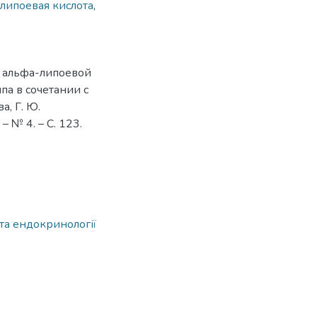
липоевая кислота
,
 альфа-липоевой
па в сочетании с
а, Г. Ю.
 № 4. – С. 123.
та ендокринології