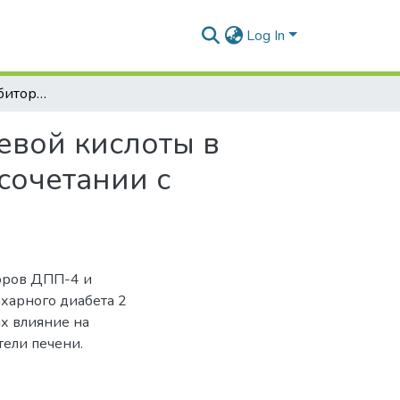
Log In
Применение ингибиторов дпп-4 и альфа-липоевой кислоты в лечении больных сахарным диабетом 2 типа в сочетании с хроническим токсическим гепатитом
евой кислоты в
сочетании с
оров ДПП-4 и
ахарного диабета 2
их влияние на
ели печени.