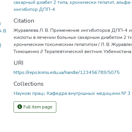
сахарный диабет 2 типа
,
хронически гепатит
,
альфа-
ингибитор ДПП-4
Citation
И
Журавлева Л. В. Применение ингибиторов ДПП-4 и
А В
кислоты в лечении больных сахарным диабетом 2 ти
хроническим токсическим гепатитом / Л. В. Журавлев
)
Тимошенко // Терапевтический вестник Узбекистана. –
URI
https://repo.knmu.edu.ua/handle/123456789/5075
Collections
Наукові праці. Кафедра внутрішньої медицини № 3 
Full item page