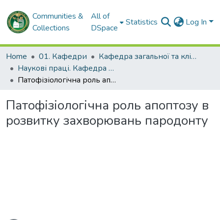
Communities &
All of
Statistics
Log In
Collections
DSpace
Home
01. Кафедри
Кафедра загальної та клінічної патологічної фізіології імені Д.О. Альперна
Наукові праці. Кафедра загальної та клінічної патофізіології імені Д.О. Альперна
Патофізіологічна роль апоптозу в розвитку захворювань пародонту
Патофізіологічна роль апоптозу в
розвитку захворювань пародонту