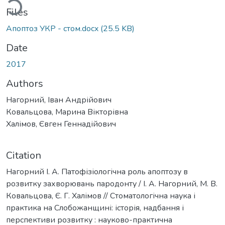
ding...
Files
Апоптоз УКР - стом.docx
(25.5 KB)
Date
2017
Authors
Нагорний, Іван Андрійович
Ковальцова, Марина Вікторівна
Халімов, Євген Геннадійович
Citation
Нагорний І. А. Патофізіологічна роль апоптозу в
розвитку захворювань пародонту / І. А. Нагорний, М. В.
Ковальцова, Є. Г. Халімов // Стоматологічна наука і
практика на Слобожанщині: історія, надбання і
перспективи розвитку : науково-практична