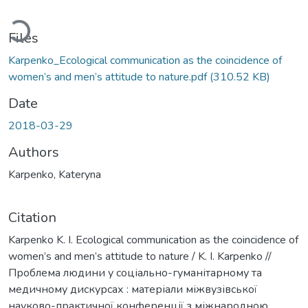
ading...
Files
Karpenko_Ecological communication as the coincidence of
women’s and men’s attitude to nature.pdf
(310.52 KB)
Date
2018-03-29
Authors
Karpenko, Kateryna
Citation
Karpenko K. I. Ecological communication as the coincidence of
women’s and men’s attitude to nature / K. I. Karpenko //
Проблема людини у соціально-гуманітарному та
медичному дискурсах : матеріали міжвузівської
науково-практичної конференції з міжнародною